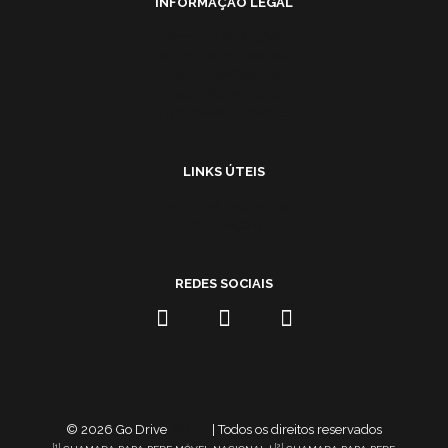
INFORMAÇÃO LEGAL
Termos e Condições
Política de Privacidade
Política de Cookies
Resolução de Litígios
Livro de Reclamações
LINKS ÚTEIS
Perguntas frequentes
Localizações
REDES SOCIAIS
© 2026 Go Drive
TWIST
| Todos os direitos reservados
[1]
[2]