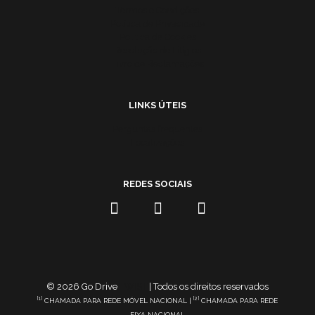
Termos e Condições
Política de Privacidade
Política de Cookies
Resolução de Litígios
Livro de Reclamações
LINKS ÚTEIS
Perguntas frequentes
Localizações
REDES SOCIAIS
© 2026 Go Drive
TWIST
| Todos os direitos reservados
[1]
[2]
CHAMADA PARA REDE MÓVEL NACIONAL |
CHAMADA PARA REDE
FIXA NACIONAL