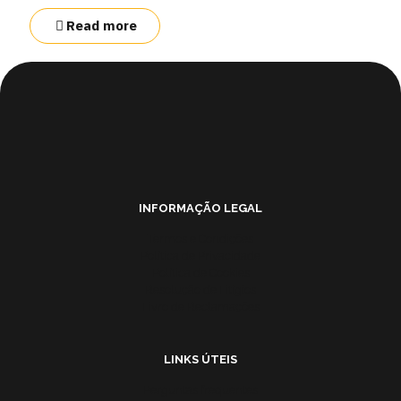
Read more
INFORMAÇÃO LEGAL
Termos e Condições
Política de Privacidade
Política de Cookies
Resolução de Litígios
Livro de Reclamações
LINKS ÚTEIS
Perguntas frequentes