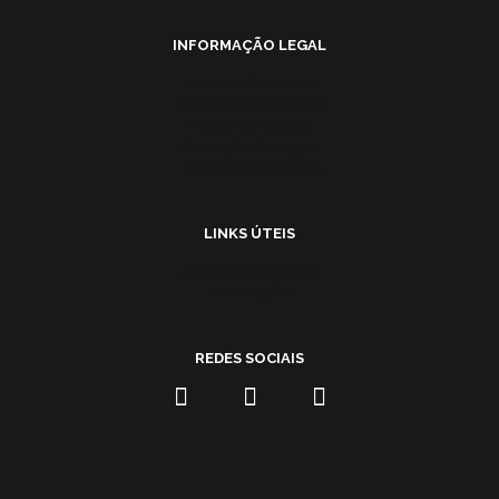
INFORMAÇÃO LEGAL
Termos e Condições
Política de Privacidade
Política de Cookies
Resolução de Litígios
Livro de Reclamações
LINKS ÚTEIS
Perguntas frequentes
Localizações
REDES SOCIAIS