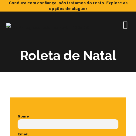
Conduza com confiança, nós tratamos do resto.
Explore as
opções de aluguer
Roleta de Natal
Nome
Email