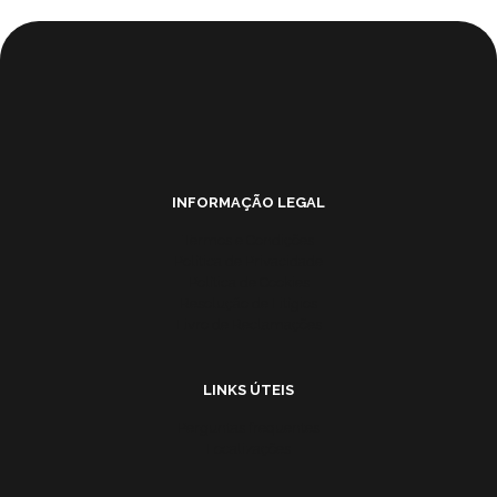
INFORMAÇÃO LEGAL
Termos e Condições
Política de Privacidade
Política de Cookies
Resolução de Litígios
Livro de Reclamações
LINKS ÚTEIS
Perguntas frequentes
Localizações