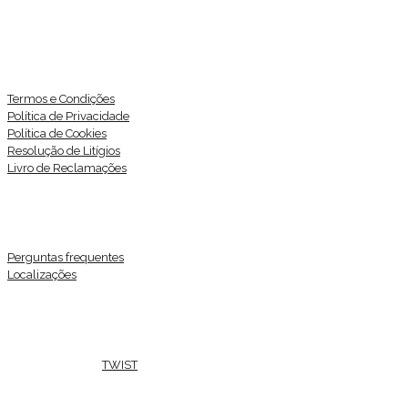
INFORMAÇÃO LEGAL
Termos e Condições
Política de Privacidade
Política de Cookies
Resolução de Litígios
Livro de Reclamações
LINKS ÚTEIS
Perguntas frequentes
Localizações
REDES SOCIAIS
© 2026 Go Drive
TWIST
| Todos os direitos reservados
[1]
[2]
CHAMADA PARA REDE MÓVEL NACIONAL |
CHAMADA PARA REDE
FIXA NACIONAL