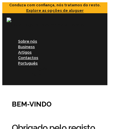
Conduza com confiança, nós tratamos do resto.
Explore as opções de aluguer
Sobre nós
Business
Artigos
Contactos
Português
Português
English
BEM-VINDO
Obrigado pelo registo