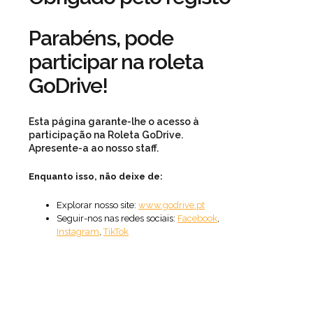
Parabéns, pode
participar na roleta
GoDrive!
Esta página garante-lhe o acesso à
participação na Roleta GoDrive.
Apresente-a ao nosso staff.
Enquanto isso, não deixe de:
Explorar nosso site:
www.godrive.pt
Seguir-nos nas redes sociais:
Facebook
,
Instagram
,
TikTok
Estamos muito felizes por tê-lo aqui
connosco.